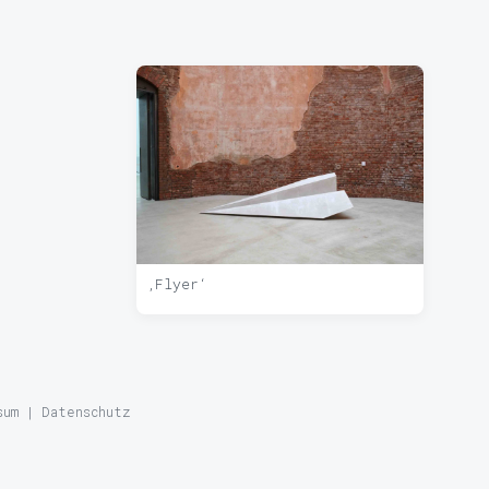
‚Flyer‘
sum
|
Datenschutz